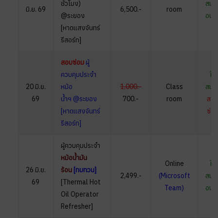
ชั่วโมง)
สมัค
มิ.ย. 69
6,500.-
room
@ระยอง
อบร
[หาดแสงจันทร์
รีสอร์ท]
สอบซ่อม
ผู้
ควบคุมประจำ
ใบ
20 มิ.ย.
หม้อ
1,000.-
Class
สมัค
69
น้ำฯ @ระยอง
700.-
room
สอ
[หาดแสงจันทร์
ซ่อ
รีสอร์ท]
ผู้ควบคุมประจำ
หม้อน้ำมัน
Online
ใบ
26 มิ.ย.
ร้อน
[ทบทวน]
2,499.-
(Microsoft
สมัค
69
[Thermal Hot
Team)
อบร
Oil Operator
Refresher]