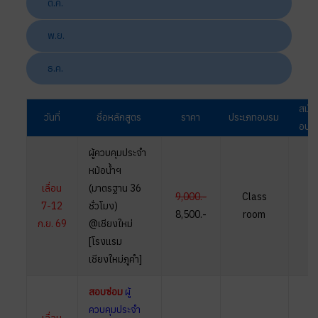
ต.ค.
พ.ย.
ธ.ค.
สมัค
วันที่
ชื่อหลักสูตร
ราคา
ประเภทอบรม
อบร
ผู้ควบคุมประจำ
หม้อน้ำฯ
เลื่อน
(มาตรฐาน 36
9,000.-
Class
7-12
ชั่วโมง)
-
8,500.-
room
ก.ย. 69
@เชียงใหม่
[โรงแรม
เชียงใหม่ภูคำ]
สอบซ่อม
ผู้
ควบคุมประจำ