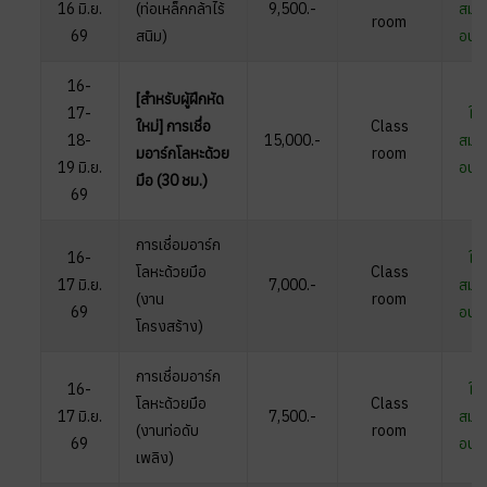
16
มิ.ย.
(ท่อเหล็กกล้าไร้
9,500.-
สมัค
room
69
สนิม)
อบร
16-
[สำหรับผู้ฝึกหัด
17-
ใบ
ใหม่
]
การเชื่อ
Class
18-
15,000.-
สมัค
มอาร์กโลหะด้วย
room
19
มิ.ย.
อบร
มือ (30 ชม.)
69
การเชื่อมอาร์ก
16-
ใบ
โลหะด้วยมือ
Class
17
มิ.ย.
7,000.-
สมัค
(งาน
room
69
อบร
โครงสร้าง)
การเชื่อมอาร์ก
16-
ใบ
โลหะด้วยมือ
Class
17
มิ.ย.
7,500.-
สมัค
(งานท่อดับ
room
69
อบร
เพลิง)