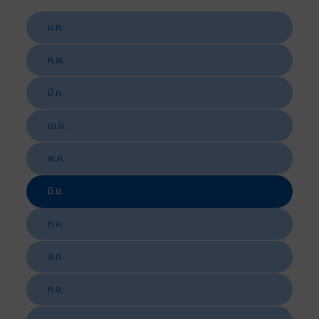
ม.ค.
ก.พ.
มี.ค.
เม.ย.
พ.ค.
มิ.ย.
ก.ค.
ส.ค.
ก.ย.