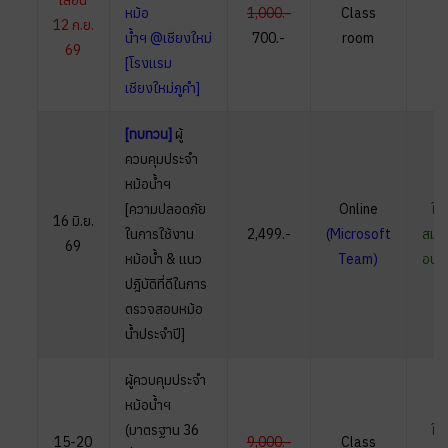
เลื่อน
หม้อ
1,000.-
Class
12 ก.ย.
-
น้ำฯ @เชียงใหม่
700.-
room
69
[โรงแรม
เชียงใหม่ภูคำ]
[ทบทวน]
ผู้
ควบคุมประจำ
หม้อน้ำฯ
[ความปลอดภัย
Online
ใบ
16 มิ.ย.
ในการใช้งาน
2,499.-
(Microsoft
สมัค
69
หม้อน้ำ & แนว
Team)
อบร
ปฎิบัติที่ดีในการ
ตรวจสอบหม้อ
น้ำประจำปี]
ผู้ควบคุมประจำ
หม้อน้ำฯ
(มาตรฐาน 36
ใบ
15-20
9,000.-
Class