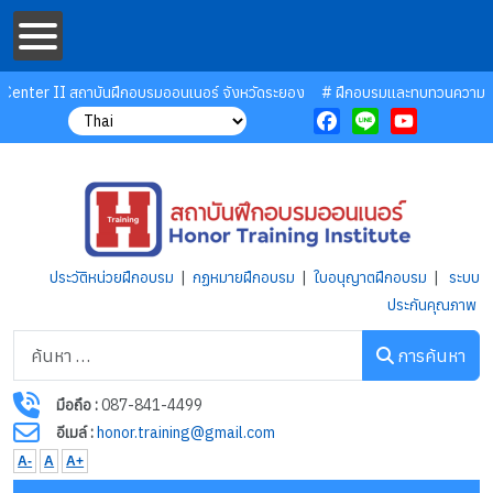
nter II สถาบันฝึกอบรมออนเนอร์ จังหวัดระยอง
# ฝึกอบรมและทบทวนความรู้ --> 
Facebook
Line
YouTube
ประวัติหน่วยฝึกอบรม
|
กฏหมายฝึกอบรม
|
ใบอนุญาตฝึกอบรม
|
ระบบ
ประกันคุณภาพ
การค้นหา
การค้นหา
มือถือ :
087-841-4499
อีเมล์ :
honor.training@gmail.com
A-
A
A+