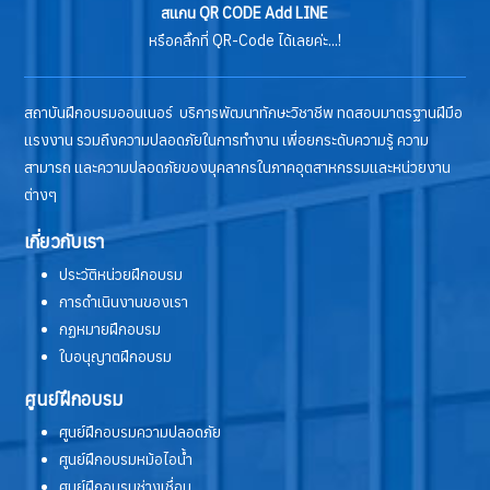
สแกน QR CODE Add LINE
หรือคลิ๊กที่ QR-Code ได้เลยค่ะ...!
สถาบันฝึกอบรมออนเนอร์ บริการพัฒนาทักษะวิชาชีพ ทดสอบมาตรฐานฝีมือ
แรงงาน รวมถึงความปลอดภัยในการทำงาน เพื่อยกระดับความรู้ ความ
สามารถ และความปลอดภัยของบุคลากรในภาคอุตสาหกรรมและหน่วยงาน
ต่างๆ
เกี่ยวกับเรา
ประวัติหน่วยฝึกอบรม
การดำเนินงานของเรา
กฏหมายฝึกอบรม
ใบอนุญาตฝึกอบรม
ศูนย์ฝึกอบรม
ศูนย์ฝึกอบรมความปลอดภัย
ศูนย์ฝึกอบรมหม้อไอน้ำ
ศูนย์ฝึกอบรมช่างเชื่อม