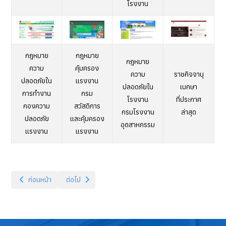
โรงงาน
กฎหมาย
กฎหมาย
กฎหมาย
ความ
คุ้มครอง
ความ
ราชกิจจานุ
ปลอดภัยใน
แรงงาน
ปลอดภัยใน
เบกษา
การทำงาน
กรม
โรงงาน
ที่ประกาศ
กองความ
สวัสดิการ
กรมโรงงาน
ล่าสุด
ปลอดภัย
และคุ้มครอง
อุตสาหกรรม
แรงงาน
แรงงาน
เนื้อหาก่อนหน้า: In-house Training (อาชีวอนามัยและความปลอดภัย)
เนื้อหาถัดไป: วิศวกรรมความปลอดภัย
ก่อนหน้า
ต่อไป